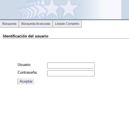
Búsqueda
Búsqueda Avanzada
Listado Completo
Identificación del usuario
Usuario:
Contraseña: