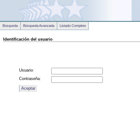
Búsqueda
Búsqueda Avanzada
Listado Completo
Identificación del usuario
Usuario:
Contraseña: