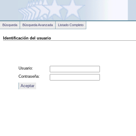
Búsqueda
Búsqueda Avanzada
Listado Completo
Identificación del usuario
Usuario:
Contraseña: