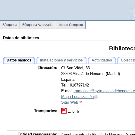
Búsqueda
Búsqueda Avanzada
Listado Completo
Datos de biblioteca
Bibliotec
Datos básicos
Instalaciones y servicios
Actividades
Colecci
Dirección:
C/ San Vidal, 33
28803 Alcalá de Henares (Madrid)
España
Tel.: 918797142
E-mail:
mmoliner@ayto-alcaladehenares.
Mapa Localización
Sitio Web
Transportes:
1, 5, 6
Entidad responsable:
Ayuntamiento de Alcalá de Henares. Servi