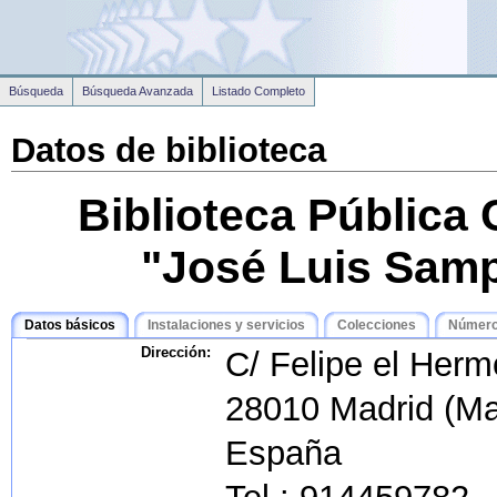
Búsqueda
Búsqueda Avanzada
Listado Completo
Datos de biblioteca
Biblioteca Pública
"José Luis Sam
Datos básicos
Instalaciones y servicios
Colecciones
Número 
Dirección:
C/ Felipe el Herm
28010 Madrid (Ma
España