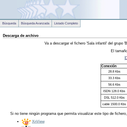
Búsqueda
Búsqueda Avanzada
Listado Completo
Descarga de archivo
Va a descargar el fichero
'Sala infantil'
del grupo
'
El tamaño
D
Conexión
28.8 Kbs
33.3 Kbs
56.6 Kbs
ISDN 128.0 Kbs
DSL 512.0 Kbs
cable 1500.0 Kbs
Si no tiene ningún programa que permita visualizar este tipo de fichero
XnView