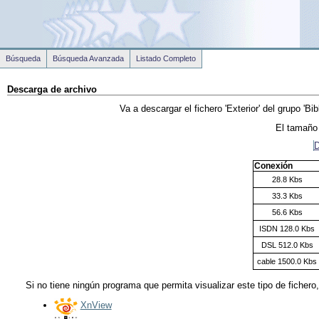
Búsqueda
Búsqueda Avanzada
Listado Completo
Descarga de archivo
Va a descargar el fichero
'Exterior'
del grupo
'Bi
El tamaño 
D
Conexión
28.8 Kbs
33.3 Kbs
56.6 Kbs
ISDN 128.0 Kbs
DSL 512.0 Kbs
cable 1500.0 Kbs
Si no tiene ningún programa que permita visualizar este tipo de fichero
XnView