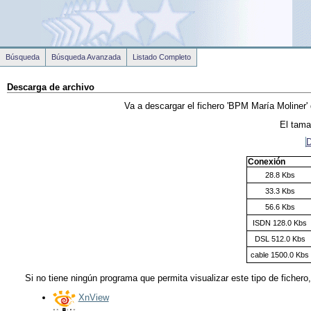
Búsqueda
Búsqueda Avanzada
Listado Completo
Descarga de archivo
Va a descargar el fichero
'BPM María Moliner'
El tama
D
Conexión
28.8 Kbs
33.3 Kbs
56.6 Kbs
ISDN 128.0 Kbs
DSL 512.0 Kbs
cable 1500.0 Kbs
Si no tiene ningún programa que permita visualizar este tipo de fichero
XnView