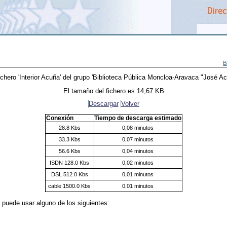
B
ichero
'Interior Acuña'
del grupo
'Biblioteca Pública Moncloa-Aravaca "José Ac
El tamaño del fichero es 14,67 KB
Descargar
Volver
Conexión
Tiempo de descarga estimado
28.8 Kbs
0,08 minutos
33.3 Kbs
0,07 minutos
56.6 Kbs
0,04 minutos
ISDN 128.0 Kbs
0,02 minutos
DSL 512.0 Kbs
0,01 minutos
cable 1500.0 Kbs
0,01 minutos
, puede usar alguno de los siguientes: