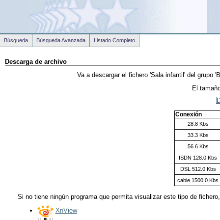
Búsqueda
Búsqueda Avanzada
Listado Completo
Descarga de archivo
Va a descargar el fichero
'Sala infantil'
del grupo
'
El tamaño
D
Conexión
28.8 Kbs
33.3 Kbs
56.6 Kbs
ISDN 128.0 Kbs
DSL 512.0 Kbs
cable 1500.0 Kbs
Si no tiene ningún programa que permita visualizar este tipo de fichero
XnView