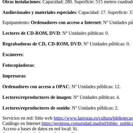
Otras instalaciones
: Capacidad: 280. Superficie: 515 metros cuadrad
Audiovisuales y materiales especiales
: Capacidad: 17. Superficie: 
Equipamiento:
Ordenadores con acceso a Internet
: Nº Unidades púb
Lectores de CD-ROM, DVD
: Nº Unidades públicas: 0.
Regrabadoras de CD, CD-ROM, DVD
: Nº Unidades públicas: 0.
Escáneres
:
Fotocopiadoras
:
Impresoras
:
Ordenadores con acceso a OPAC
: Nº Unidades públicas: 12.
Lectores/reproductores de imagen
: Nº Unidades públicas: 4.
Lectores/reproductores de sonido
: Nº Unidades públicas: 2.
Servicios en red:
Sitio web
https://www.lasrozas.es/cultura/bibliotecas
Catálogo en Internet
https://gestiona.comunidad.madrid/biblio_p
Acceso a bases de datos en red local: Si.