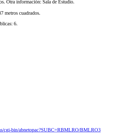
os. Otra información: Sala de Estudio.
337 metros cuadrados.
licas: 6.
ublicas/cgi-bin/abnetopac?SUBC=RBMLRO/BMLRO3